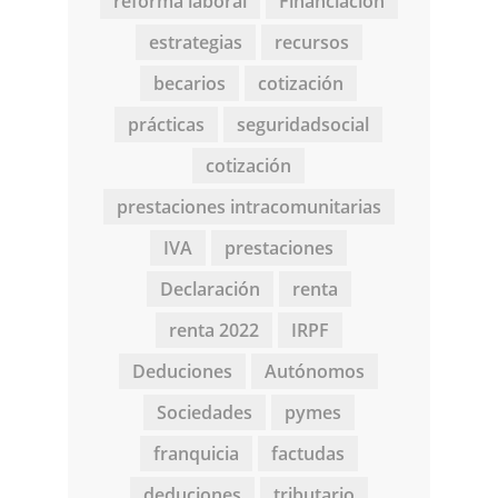
reforma laboral
Financiación
estrategias
recursos
becarios
cotización
prácticas
seguridadsocial
cotización
prestaciones intracomunitarias
IVA
prestaciones
Declaración
renta
renta 2022
IRPF
Deduciones
Autónomos
Sociedades
pymes
franquicia
factudas
deduciones
tributario